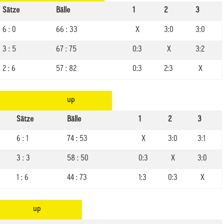
Sätze
Bälle
1
2
3
6 : 0
66 : 33
X
3:0
3:0
3 : 5
67 : 75
0:3
X
3:2
2 : 6
57 : 82
0:3
2:3
X
up
Sätze
Bälle
1
2
3
6 : 1
74 : 53
X
3:0
3:1
3 : 3
58 : 50
0:3
X
3:0
1 : 6
44 : 73
1:3
0:3
X
up