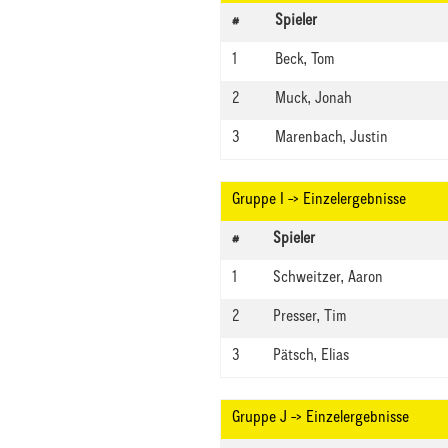
#
Spieler
1
Beck, Tom
2
Muck, Jonah
3
Marenbach, Justin
Gruppe I -> Einzelergebnisse
#
Spieler
1
Schweitzer, Aaron
2
Presser, Tim
3
Pätsch, Elias
Gruppe J -> Einzelergebnisse