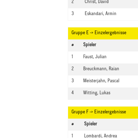
2
Christ, David
3
Eskandari, Armin
Gruppe E -> Einzelergebnisse
#
Spieler
1
Faust, Julian
2
Breuckmann, Raian
3
Meisterjahn, Pascal
4
Witting, Lukas
Gruppe F -> Einzelergebnisse
#
Spieler
1
Lombardi, Andrea