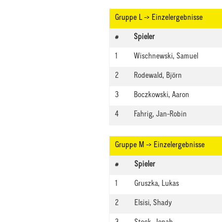
Gruppe L -> Einzelergebnisse
#
Spieler
1
Wischnewski, Samuel
2
Rodewald, Björn
3
Boczkowski, Aaron
4
Fahrig, Jan-Robin
Gruppe M -> Einzelergebnisse
#
Spieler
1
Gruszka, Lukas
2
Elsisi, Shady