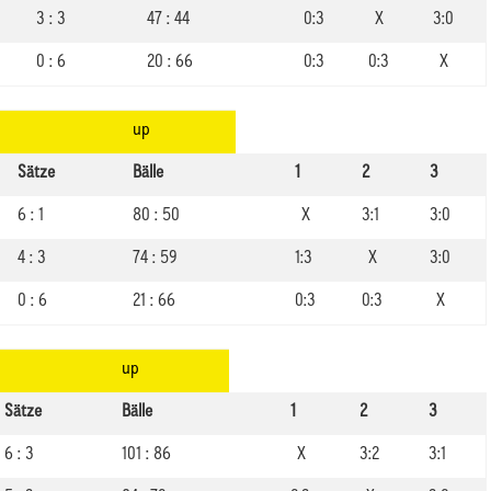
3 : 3
47 : 44
0:3
X
3:0
0 : 6
20 : 66
0:3
0:3
X
up
Sätze
Bälle
1
2
3
6 : 1
80 : 50
X
3:1
3:0
4 : 3
74 : 59
1:3
X
3:0
0 : 6
21 : 66
0:3
0:3
X
up
Sätze
Bälle
1
2
3
6 : 3
101 : 86
X
3:2
3:1