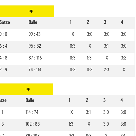
up
Sätze
Bälle
1
2
3
4
9 : 0
99 : 43
X
3:0
3:0
3:0
6 : 4
95 : 82
0:3
X
3:1
3:0
4 : 8
87 : 116
0:3
1:3
X
3:2
2 : 9
74 : 114
0:3
0:3
2:3
X
up
ätze
Bälle
1
2
3
4
: 1
114 : 74
X
3:1
3:0
3:0
: 3
102 : 88
1:3
X
3:0
3:0