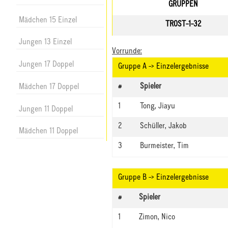
GRUPPEN
Mädchen 15 Einzel
TROST-1-32
Jungen 13 Einzel
Vorrunde:
Jungen 17 Doppel
Gruppe A -> Einzelergebnisse
#
Spieler
Mädchen 17 Doppel
1
Tong, Jiayu
Jungen 11 Doppel
2
Schüller, Jakob
Mädchen 11 Doppel
3
Burmeister, Tim
Gruppe B -> Einzelergebnisse
#
Spieler
1
Zimon, Nico