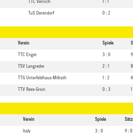
TTC Vernich
1 : 1
TuS Derendorf
0 : 2
Verein
Spiele
S
TTC Enger
3 : 0
9
TSV Langreder
2 : 1
8
TTG Unterfeldhaus-Millrath
1 : 2
4
TTV Rees-Groin
0 : 3
1
Verein
Spiele
Sätz
Italy
3 : 0
9 : 0