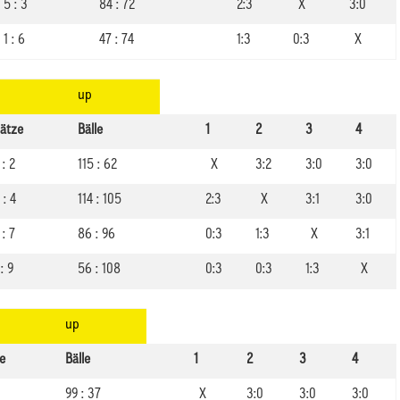
5 : 3
84 : 72
2:3
X
3:0
1 : 6
47 : 74
1:3
0:3
X
up
ätze
Bälle
1
2
3
4
 : 2
115 : 62
X
3:2
3:0
3:0
 : 4
114 : 105
2:3
X
3:1
3:0
 : 7
86 : 96
0:3
1:3
X
3:1
 : 9
56 : 108
0:3
0:3
1:3
X
up
e
Bälle
1
2
3
4
99 : 37
X
3:0
3:0
3:0