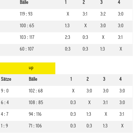
Bälle
1
2
3
4
119 : 93
X
3:1
3:2
3:0
100 : 65
1:3
X
3:0
3:0
103 : 117
2:3
0:3
X
3:1
60 : 107
0:3
0:3
1:3
X
up
Sätze
Bälle
1
2
3
4
9 : 0
102 : 68
X
3:0
3:0
3:0
6 : 4
108 : 85
0:3
X
3:1
3:0
4 : 7
94 : 116
0:3
1:3
X
3:1
1 : 9
71 : 106
0:3
0:3
1:3
X