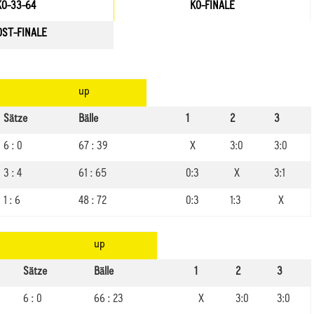
KO-33-64
KO-FINALE
OST-FINALE
up
Sätze
Bälle
1
2
3
6 : 0
67 : 39
X
3:0
3:0
3 : 4
61 : 65
0:3
X
3:1
1 : 6
48 : 72
0:3
1:3
X
up
Sätze
Bälle
1
2
3
6 : 0
66 : 23
X
3:0
3:0