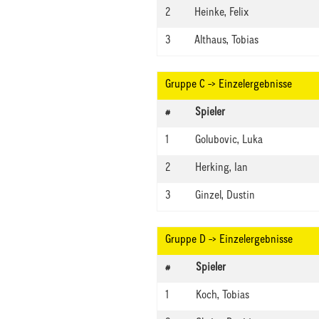
2
Heinke, Felix
3
Althaus, Tobias
Gruppe C -> Einzelergebnisse
#
Spieler
1
Golubovic, Luka
2
Herking, Ian
3
Ginzel, Dustin
Gruppe D -> Einzelergebnisse
#
Spieler
1
Koch, Tobias