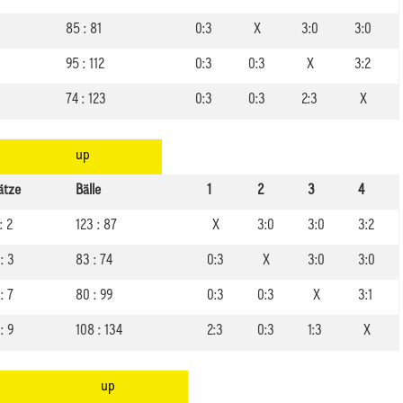
85 : 81
0:3
X
3:0
3:0
95 : 112
0:3
0:3
X
3:2
74 : 123
0:3
0:3
2:3
X
up
ätze
Bälle
1
2
3
4
: 2
123 : 87
X
3:0
3:0
3:2
: 3
83 : 74
0:3
X
3:0
3:0
: 7
80 : 99
0:3
0:3
X
3:1
: 9
108 : 134
2:3
0:3
1:3
X
up