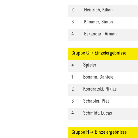
2
Heinrich, Kilian
3
Klimmer, Simon
4
Eskandari, Arman
Gruppe G -> Einzelergebnisse
#
Spieler
1
Bonafin, Daniele
2
Kondratski, Niklas
3
Schapler, Piet
4
Schmidt, Lucas
Gruppe H -> Einzelergebnisse