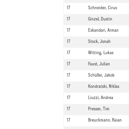
17
Schneider, Cirus
17
Ginzel, Dustin
17
Eskandari, Arman
17
Stock, Jonah
17
Witting, Lukas
17
Faust, Julian
17
Schüller, Jakob
17
Kondratski, Niklas
17
Liuzzi, Andrea
17
Presser, Tim
17
Breuckmann, Raian