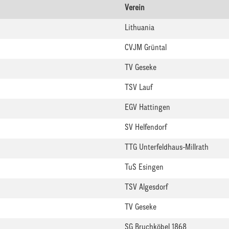
Verein
Lithuania
CVJM Grüntal
TV Geseke
TSV Lauf
EGV Hattingen
SV Helfendorf
TTG Unterfeldhaus-Millrath
TuS Esingen
TSV Algesdorf
TV Geseke
SG Bruchköbel 1868