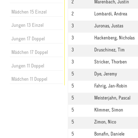
2
Marenbach, Justin
Mädchen 15 Einzel
2
Lombardi, Andrea
Jungen 13 Einzel
3
Juronas, Justas
3
Hackenberg, Nicholas
Jungen 17 Doppel
3
Druschinez, Tim
Mädchen 17 Doppel
3
Stricker, Thorben
Jungen 11 Doppel
5
Dye, Jeremy
Mädchen 11 Doppel
5
Fahrig, Jan-Robin
5
Meisterjahn, Pascal
5
Klimmer, Simon
5
Zimon, Nico
5
Bonafin, Daniele