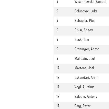
9
Wischnewski, Samuel
9
Golubovic, Luka
9
Schapler, Piet
9
Elsisi, Shady
9
Beck, Tom
9
Groninger, Anton
9
Malidain, Joel
17
Märtens, Joel
17
Eskandari, Armin
17
Vogl, Aurelius
17
Saloum, Antony
17
Gaig, Peter