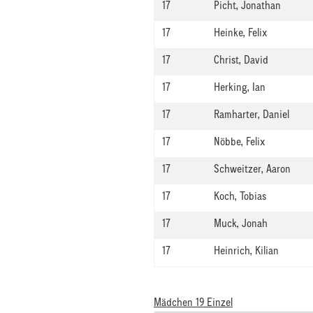
17
Picht, Jonathan
17
Heinke, Felix
17
Christ, David
17
Herking, Ian
17
Ramharter, Daniel
17
Nöbbe, Felix
17
Schweitzer, Aaron
17
Koch, Tobias
17
Muck, Jonah
17
Heinrich, Kilian
Mädchen 19 Einzel