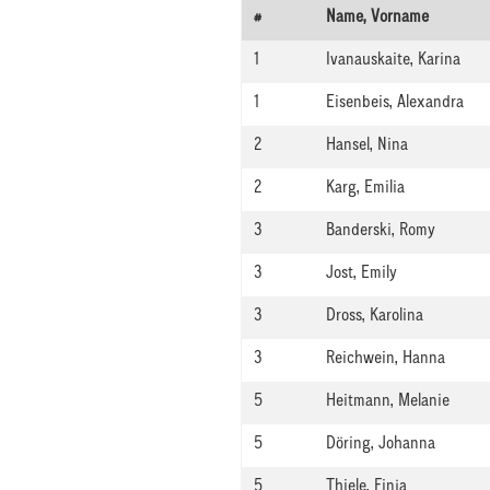
#
Name, Vorname
1
Ivanauskaite, Karina
1
Eisenbeis, Alexandra
2
Hansel, Nina
2
Karg, Emilia
3
Banderski, Romy
3
Jost, Emily
3
Dross, Karolina
3
Reichwein, Hanna
5
Heitmann, Melanie
5
Döring, Johanna
5
Thiele, Finja