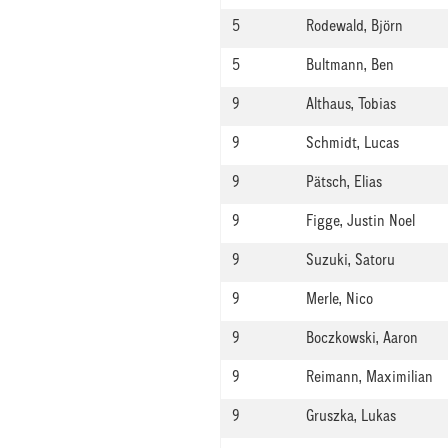
5
Rodewald, Björn
5
Bultmann, Ben
9
Althaus, Tobias
9
Schmidt, Lucas
9
Pätsch, Elias
9
Figge, Justin Noel
9
Suzuki, Satoru
9
Merle, Nico
9
Boczkowski, Aaron
9
Reimann, Maximilian
9
Gruszka, Lukas