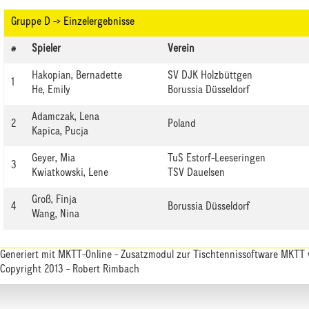
Gruppe D -> Einzelergebnisse
#
Spieler
Verein
Hakopian, Bernadette
SV DJK Holzbüttgen
1
He, Emily
Borussia Düsseldorf
Adamczak, Lena
2
Poland
Kapica, Pucja
Geyer, Mia
TuS Estorf-Leeseringen
3
Kwiatkowski, Lene
TSV Dauelsen
Groß, Finja
4
Borussia Düsseldorf
Wang, Nina
Generiert mit
MKTT-Online
- Zusatzmodul zur
Tischtennissoftware MKTT
Copyright 2013 - Robert Rimbach