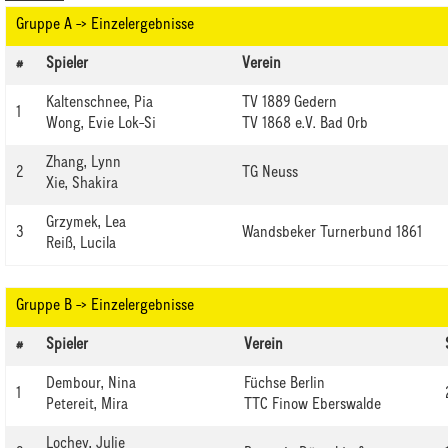
Gruppe A -> Einzelergebnisse
#
Spieler
Verein
Kaltenschnee, Pia
TV 1889 Gedern
1
Wong, Evie Lok-Si
TV 1868 e.V. Bad Orb
Zhang, Lynn
2
TG Neuss
Xie, Shakira
Grzymek, Lea
3
Wandsbeker Turnerbund 1861
Reiß, Lucila
Gruppe B -> Einzelergebnisse
#
Spieler
Verein
Dembour, Nina
Füchse Berlin
1
Petereit, Mira
TTC Finow Eberswalde
Lochey, Julie