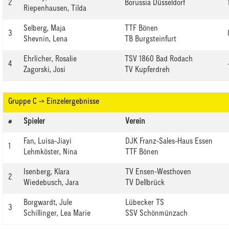
2
Borussia Düsseldorf
Riepenhausen, Tilda
Selberg, Maja
TTF Bönen
3
Shevnin, Lena
TB Burgsteinfurt
Ehrlicher, Rosalie
TSV 1860 Bad Rodach
4
Zagorski, Josi
TV Kupferdreh
Gruppe C -> Einzelergebnisse
#
Spieler
Verein
Fan, Luisa-Jiayi
DJK Franz-Sales-Haus Essen
1
Lehmköster, Nina
TTF Bönen
Isenberg, Klara
TV Ensen-Westhoven
2
Wiedebusch, Jara
TV Dellbrück
Borgwardt, Jule
Lübecker TS
3
Schillinger, Lea Marie
SSV Schönmünzach