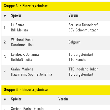
Gruppe A -> Einzelergebnisse
#
Spieler
Verein
Li, Emma
Borussia Düsseldorf
1
Bill, Melissa
SSV Schönmünzach
Wacheul, Rosie
2
Belgium
Dantinne, Lilou
Lembeck, Johanna
TB Burgsteinfurt
3
Rothfuß, Lotta
TTC Renchen
Grahn, Marlene
TTC indeland Jülich
4
Haarmann, Sophie Johanna
TB Burgsteinfurt
Gruppe B -> Einzelergebnisse
#
Spieler
Verein
Serban, Kariss-Yasmin