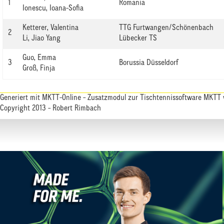
1
Romania
Ionescu, Ioana-Sofia
Ketterer, Valentina
TTG Furtwangen/Schönenbach
2
Li, Jiao Yang
Lübecker TS
Guo, Emma
3
Borussia Düsseldorf
Groß, Finja
Generiert mit
MKTT-Online
- Zusatzmodul zur
Tischtennissoftware MKTT
Copyright 2013 - Robert Rimbach