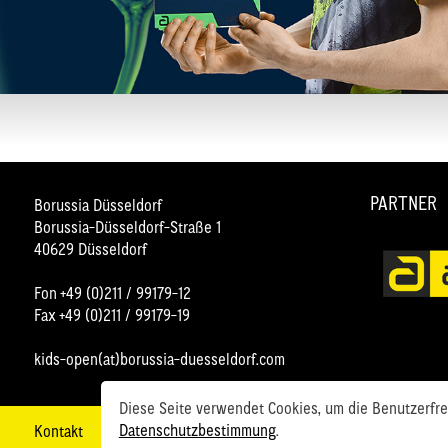
PARTNER
Borussia Düsseldorf
Borussia-Düsseldorf-Straße 1
40629 Düsseldorf
Fon +49 (0)211 / 99179-12
Fax +49 (0)211 / 99179-19
kids-open(at)borussia-duesseldorf.com
Diese Seite verwendet Cookies, um die Benutzerfreu
Datenschutzbestimmung
.
Kontakt
Anfahrt
Impressum
Datenschutz
AGB