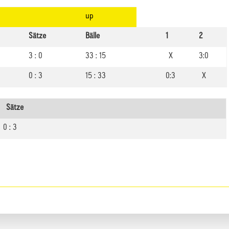
up
Sätze
Bälle
1
2
3 : 0
33 : 15
X
3:0
0 : 3
15 : 33
0:3
X
Sätze
0 : 3