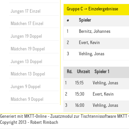
Gruppe C -> Einzelergebnisse
Jungen 17 Einzel
#
Spieler
Mädchen 17 Einzel
1
Bernitz, Johannes
Jungen 19 Doppel
2
Evert, Kevin
Mädchen 19 Doppel
3
Vehling, Jonas
Jungen 13 Doppel
Rd.
Uhrzeit
Spieler 1
Mädchen 13 Doppel
1
15:15
Vehling, Jonas
Jungen 9 Doppel
2
15:30
Evert, Kevin
Mädchen 9 Doppel
3
16:00
Vehling, Jonas
Generiert mit
MKTT-Online
- Zusatzmodul zur
Tischtennissoftware MKTT
Copyright 2013 - Robert Rimbach