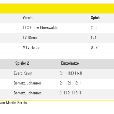
Verein
Spiele
TTC Finow Eberswalde
2 : 0
TV Büren
1 : 1
MTV Heide
0 : 2
Spieler 2
Einzelsätze
Evert, Kevin
9:11 | 11:13 | 6:11
Bernitz, Johannes
2:11 | 2:11 | 8:11
Bernitz, Johannes
6:11 | 2:11 | 8:11
von Martin Koreis.